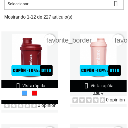

Seleccionar
Mostrando 1-12 de 227 artículo(s)
favorite_border
favo


Vista rápida
Vista rápida
QUAMTRAX SHAKER POCKET
SHAKER QUAMTRAX 700 ML...
300 ML
3,90 €
3,50 €
0 opinión
0 opinión