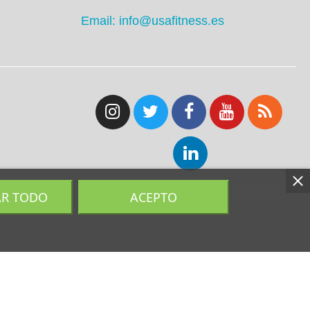
Email: info@usafitness.es
AR TODO
ACEPTO