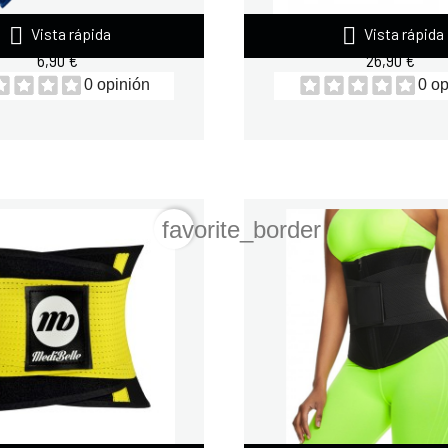


RAX TOWEL ORIGINAL
FAJA MEDIBELLE N
Vista rápida
Vista rápida
6,90 €
26,90 €
0 opinión
0 op
favorite_border