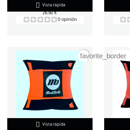

FAJA MEDIBELLE RED
FAJA
Vista rápida
26,90 €
0 opinión
favorite_border

FAJA MEDIBELLE NARANJA
FAJA M
Vista rápida