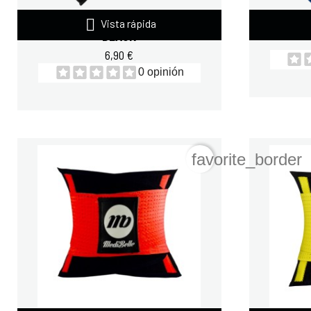

QUAMTRAX TOWEL TOTAL
QUAMT
Vista rápida
BLACK
6,90 €
0 opinión
favorite_border