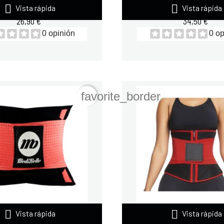


 MEDIBELLE AMARILLA
FAJA MEDIBELLE CO
Vista rápida
Vista rápida
26,90 €
34,50 €
0 opinión
0 op
favorite_border


EDIBELLE WATERMELON
FAJA MEDIBELLE CO
Vista rápida
Vista rápida