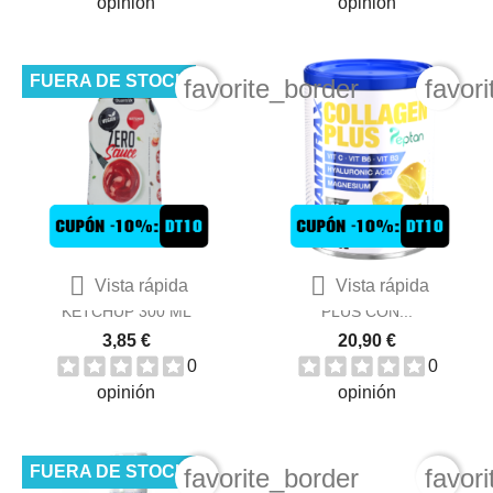
opinión
opinión
FUERA DE STOCK
favorite_border
favor


Vista rápida
Vista rápida
QUAMTRAX SAUCE
QUAMTRAX COLLAGEN
KETCHUP 300 ML
PLUS CON...
3,85 €
20,90 €
0
0
opinión
opinión
FUERA DE STOCK
favorite_border
favor