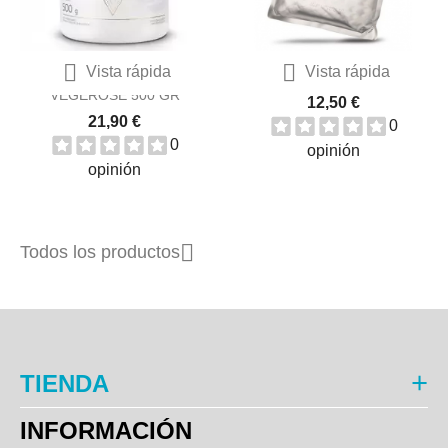


Vista rápida
Vista rápida
ALL NUTRITION
RIBEIRA ATUN CLARO AL...
VEGEROSE 500 GR
12,50 €
21,90 €
0
0
opinión
opinión

Todos los productos
TIENDA
INFORMACIÓN