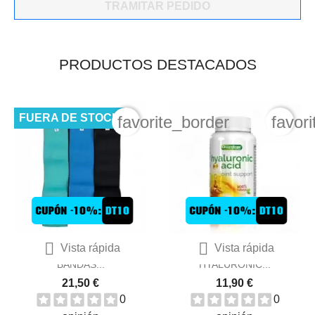
TRAMITAR PEDIDO
PRODUCTOS DESTACADOS
FUERA DE STOCK
favorite_border
favor


Vista rápida
Vista rápida
ZOOMAD LABS PACK
QUAMTRAX ACID
BANDAS...
HYALURONIC...
21,50 €
11,90 €
0
0