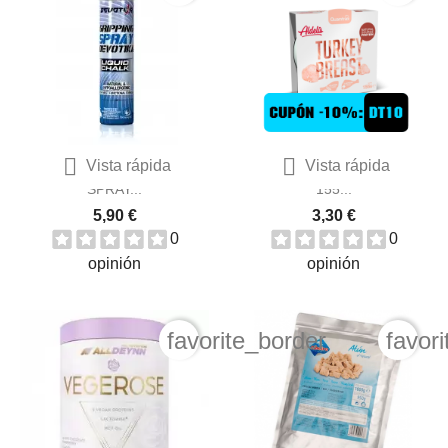


Vista rápida
Vista rápida
DEVOTIKA GRIPPING GEL
QUAMTRAX LATA DE PAVO
SPRAY...
155...
5,90 €
3,30 €
0
0
opinión
opinión
favorite_border
favor