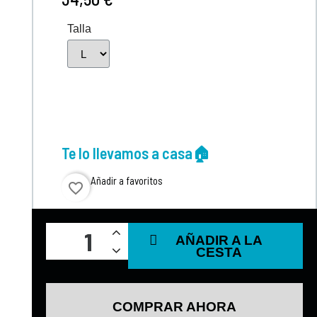
Talla
Te lo llevamos a casa🏠
Añadir a favoritos
favorite_border
AÑADIR A LA
CESTA
COMPRAR AHORA