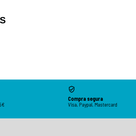
OS
Compra segura
95€
Visa, Paypal, Mastercard