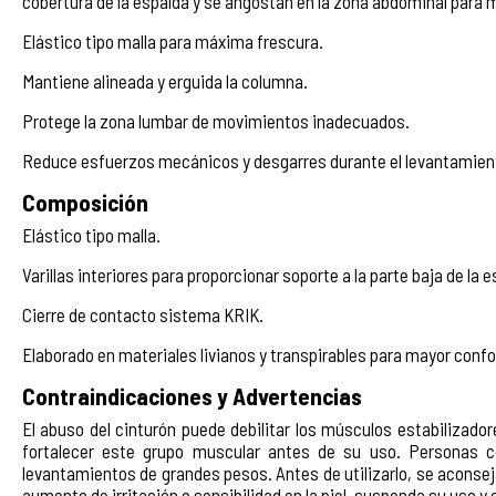
cobertura de la espalda y se angostan en la zona abdominal para
Elástico tipo malla para máxima frescura.
Mantiene alineada y erguida la columna.
Protege la zona lumbar de movimientos inadecuados.
Reduce esfuerzos mecánicos y desgarres durante el levantamien
Composición
Elástico tipo malla.
Varillas interiores para proporcionar soporte a la parte baja de la e
Cierre de contacto sistema KRIK.
Elaborado en materiales livianos y transpirables para mayor confor
Contraindicaciones y Advertencias
El abuso del cinturón puede debilitar los músculos estabilizador
fortalecer este grupo muscular antes de su uso. Personas c
levantamientos de grandes pesos. Antes de utilizarlo, se aconseja 
aumento de irritación o sensibilidad en la piel, suspenda su uso y