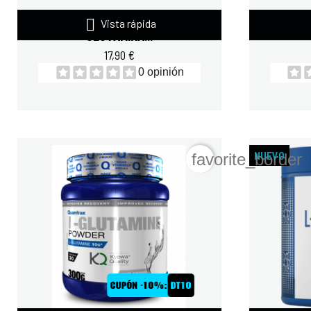

QUAMTRAX DIRECT
QUA
Vista rápida
GLUTAMINA...
17,90 €
0 opinión
NUEVO
favorite_border