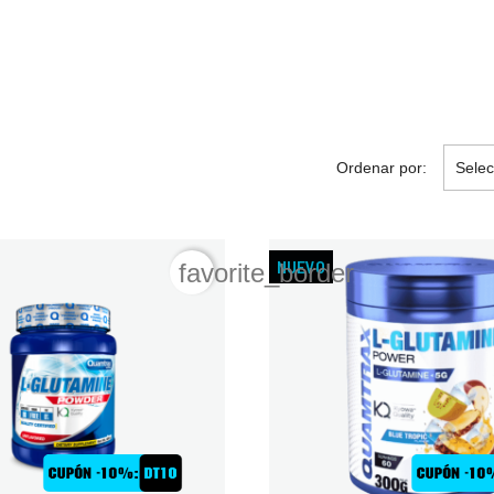
Ordenar por:
Selec
NUEVO
favorite_border