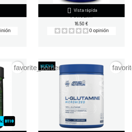

MINE
QUAMTRAX L-GLUTAMINE
Vista rápida
POWDER...
16,50 €
inión
0 opinión
NUEVO
favorite_border
favori