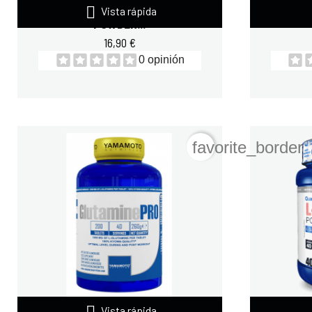

QUAMTRAX L-GLUTAMINE
A
Vista rápida
POWDER...
16,90 €
0 opinión
favorite_border

YAMAMOTO GLUTAMINE PRO
QUA
Vista rápida