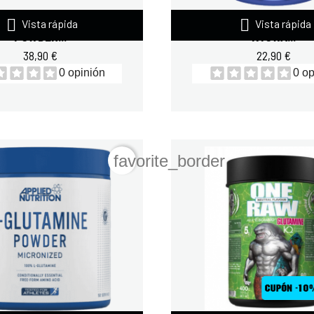


MTRAX L-GLUTAMINE
QUAMTRAX L-GLUTA
Vista rápida
Vista rápida
POWDER...
KYOWA...
38,90 €
22,90 €
0 opinión
0 op
favorite_border