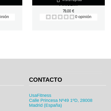
POWDER...
79,00 €
inión
0 opinión
CONTACTO
UsaFitness
Calle Princesa Nº49 1ºD, 28008
Madrid (España)