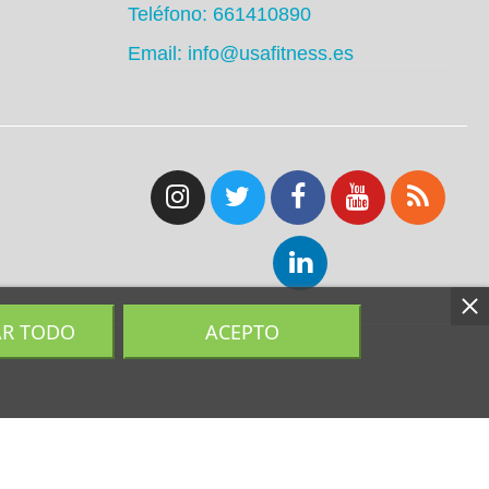
Teléfono: 661410890
Email: info@usafitness.es
AR TODO
ACEPTO