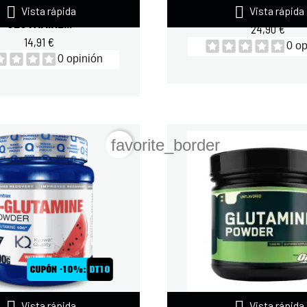


PPLIED NUTRITION
ZOOMAD ONE RAW GLUTA
Vista rápida
Vista rápida
GLUTAMINE...
24,90 €
14,91 €
0 op
0 opinión
favorite_border


MTRAX L-GLUTAMINE
OPTIMUM NUTRIT
Vista rápida
Vista rápida