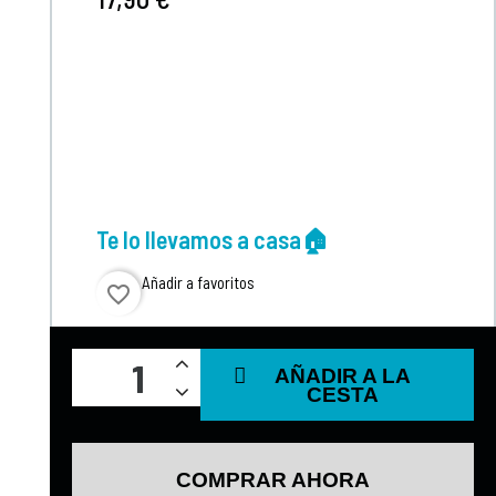
Te lo llevamos a casa🏠
Añadir a favoritos
favorite_border
AÑADIR A LA
CESTA
COMPRAR AHORA