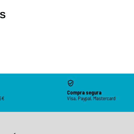
OS
Compra segura
95€
Visa, Paypal, Mastercard