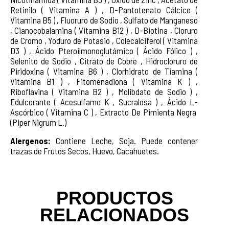
Retinilo ( Vitamina A ) , D-Pantotenato Cálcico (
Vitamina B5 ) , Fluoruro de Sodio , Sulfato de Manganeso
, Cianocobalamina ( Vitamina B12 ) , D-Biotina , Cloruro
de Cromo , Yoduro de Potasio , Colecalciferol ( Vitamina
D3 ) , Ácido Pteroilmonoglutámico ( Ácido Fólico ) ,
Selenito de Sodio , Citrato de Cobre , Hidrocloruro de
Piridoxina ( Vitamina B6 ) , Clorhidrato de Tiamina (
Vitamina B1 ) , Fitomenadiona ( Vitamina K ) ,
Riboflavina ( Vitamina B2 ) , Molibdato de Sodio ) ,
Edulcorante ( Acesulfamo K , Sucralosa ) , Ácido L-
Ascórbico ( Vitamina C ) , Extracto De Pimienta Negra
(Piper Nigrum L.)
Alergenos:
Contiene Leche, Soja. Puede contener
trazas de Frutos Secos, Huevo, Cacahuetes.
PRODUCTOS
RELACIONADOS