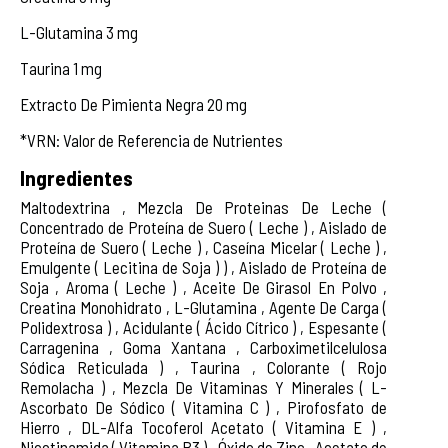
L-Glutamina 3 mg
Taurina 1 mg
Extracto De Pimienta Negra 20 mg
*VRN: Valor de Referencia de Nutrientes
Ingredientes
Maltodextrina , Mezcla De Proteinas De Leche (
Concentrado de Proteína de Suero ( Leche ) , Aislado de
Proteína de Suero ( Leche ) , Caseína Micelar ( Leche ) ,
Emulgente ( Lecitina de Soja ) ) , Aislado de Proteína de
Soja , Aroma ( Leche ) , Aceite De Girasol En Polvo ,
Creatina Monohidrato , L-Glutamina , Agente De Carga (
Polidextrosa ) , Acidulante ( Ácido Cítrico ) , Espesante (
Carragenina , Goma Xantana , Carboximetilcelulosa
Sódica Reticulada ) , Taurina , Colorante ( Rojo
Remolacha ) , Mezcla De Vitaminas Y Minerales ( L-
Ascorbato De Sódico ( Vitamina C ) , Pirofosfato de
Hierro , DL-Alfa Tocoferol Acetato ( Vitamina E ) ,
Nicotinamida ( Vitamina B3 ) , Óxido de Zinc , Acetato de