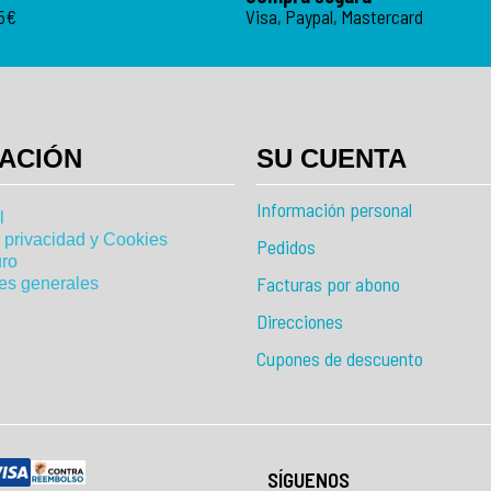
95€
Visa, Paypal, Mastercard
ACIÓN
SU CUENTA
Información personal
l
e privacidad y Cookies
Pedidos
ro
Facturas por abono
es generales
Direcciones
Cupones de descuento
SÍGUENOS