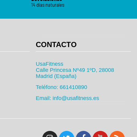
14 días naturales
CONTACTO
UsaFitness
Calle Princesa Nº49 1ºD, 28008
Madrid (España)
Teléfono: 661410890
Email: info@usafitness.es