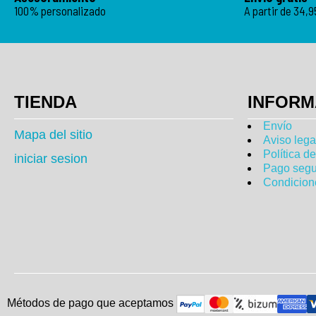
100% personalizado
A partir de 34,
TIENDA
INFORM
Envío
Mapa del sitio
Aviso lega
Política d
iniciar sesion
Pago segu
Condicion
Métodos de pago que aceptam
o
s