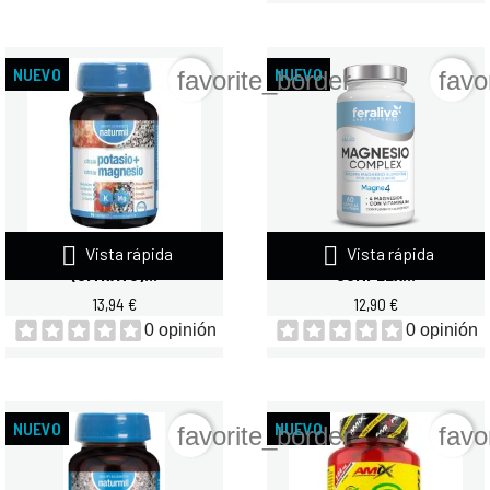
NUEVO
NUEVO
favorite_border
favo


Vista rápida
Vista rápida
NATURMIL POTASIO
FERALIVE MAGNESIO
(CITRATO)...
COMPLEX...
13,94 €
12,90 €
0 opinión
0 opinión
NUEVO
NUEVO
favorite_border
favo