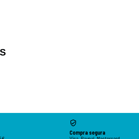
OS
Compra segura
95€
Visa, Paypal, Mastercard