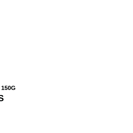
 150G
S