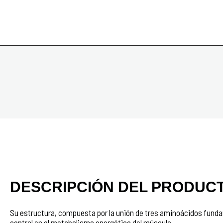
DESCRIPCIÓN DEL PRODUC
Su estructura, compuesta por la unión de tres aminoácidos fundame
central en el metabolismo energético del músculo.