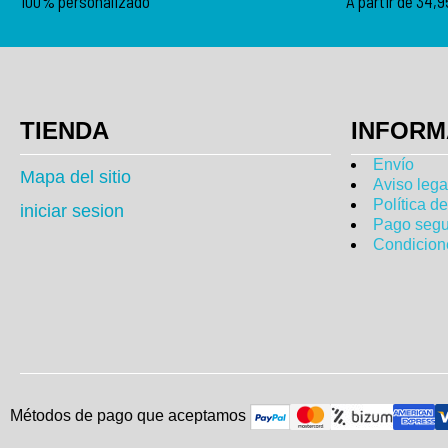
100% personalizado
A partir de 34,
TIENDA
INFORM
Envío
Mapa del sitio
Aviso lega
Política d
iniciar sesion
Pago segu
Condicion
Métodos de pago que aceptam
o
s