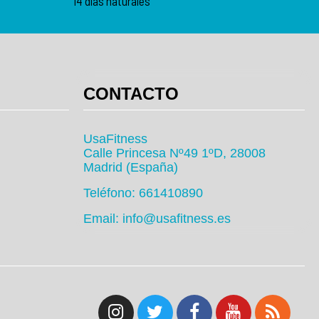
14 días naturales
CONTACTO
UsaFitness
Calle Princesa Nº49 1ºD, 28008
Madrid (España)
Teléfono: 661410890
Email: info@usafitness.es