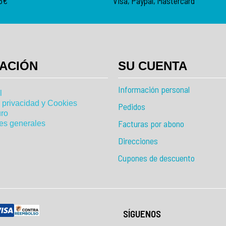
95€
Visa, Paypal, Mastercard
ACIÓN
SU CUENTA
Información personal
l
e privacidad y Cookies
Pedidos
ro
Facturas por abono
es generales
Direcciones
Cupones de descuento
SÍGUENOS