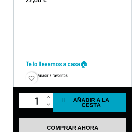
Te lo llevamos a casa🏠
Añadir a favoritos
favorite_border
AÑADIR A LA
CESTA
COMPRAR AHORA