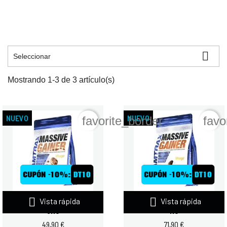

Seleccionar
Mostrando 1-3 de 3 artículo(s)
NUEVO
NUEVO
favorite_border
favo


Vista rápida
Vista rápida
QUAMTRAX MASSIVE GAINER
QUAMTRAX MASSIVE GAINER 6
3KG
KG
49,90 €
71,90 €