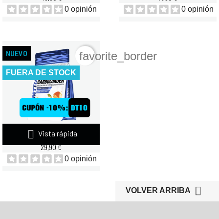
0 opinión
0 opinión
NUEVO
favorite_border
FUERA DE STOCK

Vista rápida
QUAMTRAX VITARGO...
29,90 €
0 opinión

VOLVER ARRIBA