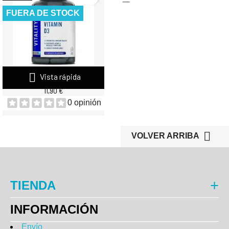
FUERA DE STOCK

Vista rápida
APPLIED NUTRITION VITAMIN...
11,90 €
0 opinión

VOLVER ARRIBA
TIENDA
INFORMACIÓN
Envío