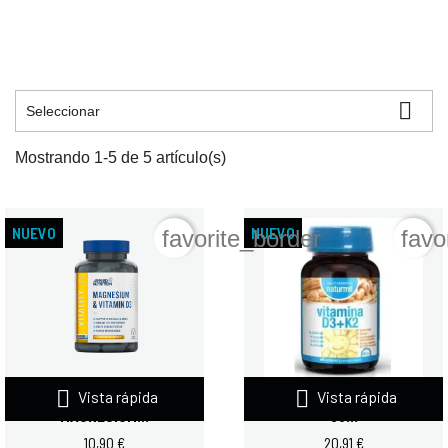

Seleccionar
Mostrando 1-5 de 5 artículo(s)
NUEVO
NUEVO
favorite_border
favo


Vista rápida
Vista rápida
APPLIED NUTRITION
NATURMIL VITAMINA D3+K2
MAGNESIUM...
60...
10,90 €
20,91 €