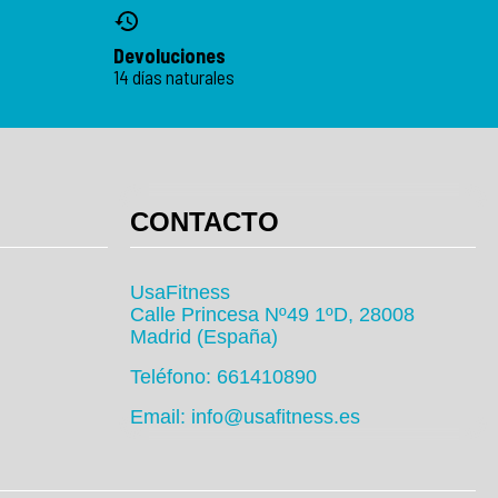
Devoluciones
14 días naturales
CONTACTO
UsaFitness
Calle Princesa Nº49 1ºD, 28008
Madrid (España)
Teléfono: 661410890
Email: info@usafitness.es