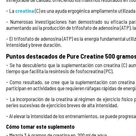
- La
creatina
(C) es una ayuda ergogénica ampliamente utilizada 
- Numerosas investigaciones han demostrado su eficacia para
aumentando así la producción de trifosfato de adenosina (ATP), la 
- El trifosfato de adenosina (ATP) es la energía fundamental utili
intensidad y breve duración.
Puntos destacados de Pure Creatine 500 gramos
- Se ha descubierto que la suplementación con creatina (C) aume
tiempo que facilita la resíntesis de fosfocreatina (PC).
- Como resultado, se cree que la suplementación con creatina
participan en actividades que requieren ráfagas rápidas de energí
- La incorporación de la creatina al régimen de ejercicio físico
series sucesivas de ejercicios breves de alta intensidad.
- Al elevar la intensidad de los entrenamientos, se puede progresar
Cómo tomar este suplemento
- Mezcla 3,4 gramos de creatina en 200 ml de agua.