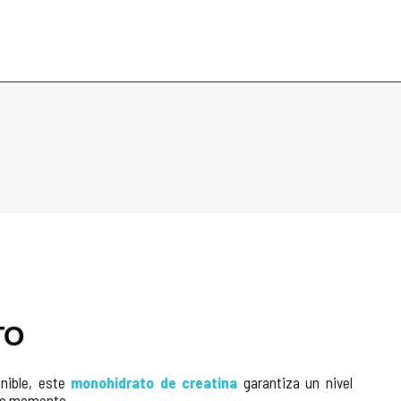
TO
nible, este
monohidrato de creatina
garantiza un nivel
odo momento.