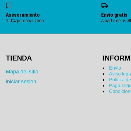
Asesoramiento
Envío gratis
100% personalizado
A partir de 34,
TIENDA
INFORM
Envío
Mapa del sitio
Aviso lega
Política d
iniciar sesion
Pago segu
Condicion