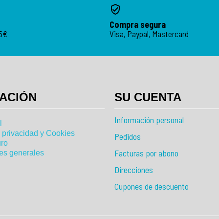
Compra segura
95€
Visa, Paypal, Mastercard
ACIÓN
SU CUENTA
Información personal
l
e privacidad y Cookies
Pedidos
ro
Facturas por abono
es generales
Direcciones
Cupones de descuento