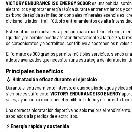
VICTORY ENDURANCE ISO ENERGY 900GR
es una bebida isotóni
electrolitos y aportar energía rápida durante entrenamientos y c
carbono de rápida asimilación con sales minerales esenciales, cr
ciclismo, triatlón, trail, fútbol o entrenamientos de alta intensidad
Este isotónico en polvo está pensado para mantener el rendimiento
líquidos y minerales puede afectar directamente a la fuerza, la res
de carbohidratos y electrolitos, contribuye a sostener los niveles 
El formato de 900 gramos permite múltiples servicios, siendo un
atletas avanzados que necesitan una estrategia de hidratación d
Principales beneficios
💧 Hidratación eficaz durante el ejercicio
Durante el entrenamiento intenso, el cuerpo pierde agua y electrol
siempre es suficiente.
VICTORY ENDURANCE ISO ENERGY
aport
sales, ayudando a mantener el equilibrio hídrico y el correcto fu
Una correcta hidratación deportiva no solo mejora el rendimiento,
asociados a la pérdida de electrolitos.
⚡ Energía rápida y sostenida