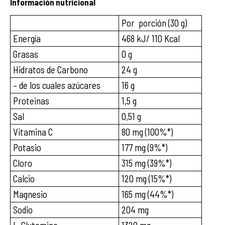
Información nutricional
Por porción (30 g)
Energía
468 kJ/ 110 Kcal
Grasas
0 g
Hidratos de Carbono
24 g
– de los cuales azúcares
16 g
Proteinas
1,5 g
Sal
0,51 g
Vitamina C
80 mg (100%*)
Potasio
177 mg (9%*)
Cloro
315 mg (39%*)
Calcio
120 mg (15%*)
Magnesio
165 mg (44%*)
Sodio
204 mg