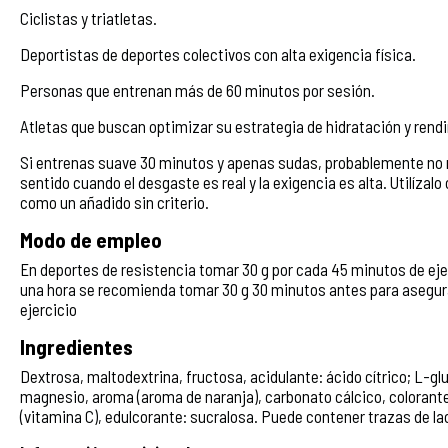
Ciclistas y triatletas.
Deportistas de deportes colectivos con alta exigencia física.
Personas que entrenan más de 60 minutos por sesión.
Atletas que buscan optimizar su estrategia de hidratación y rend
Si entrenas suave 30 minutos y apenas sudas, probablemente no 
sentido cuando el desgaste es real y la exigencia es alta. Utilízal
como un añadido sin criterio.
Modo de empleo
En deportes de resistencia tomar 30 g por cada 45 minutos de ejer
una hora se recomienda tomar 30 g 30 minutos antes para asegurar
ejercicio
Ingredientes
Dextrosa, maltodextrina, fructosa, acidulante: ácido cítrico; L-gl
magnesio, aroma (aroma de naranja), carbonato cálcico, colorantes
(vitamina C), edulcorante: sucralosa. Puede contener trazas de lac