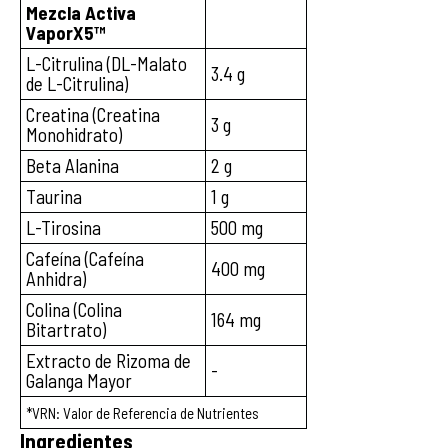
Mezcla Activa
VaporX5™
L-Citrulina (DL-Malato
3.4 g
de L-Citrulina)
Creatina (Creatina
3 g
Monohidrato)
Beta Alanina
2 g
Taurina
1 g
L-Tirosina
500 mg
Cafeína (Cafeína
400 mg
Anhidra)
Colina (Colina
164 mg
Bitartrato)
Extracto de Rizoma de
-
Galanga Mayor
*VRN: Valor de Referencia de Nutrientes
Ingredientes