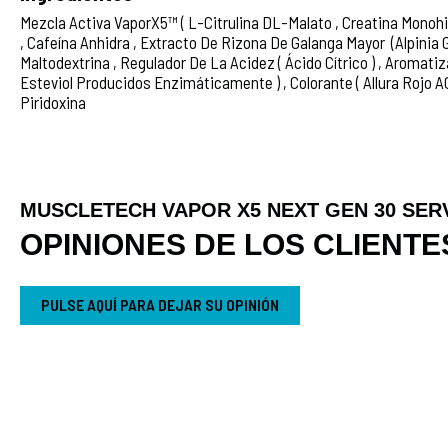
Mezcla Activa VaporX5™ ( L-Citrulina DL-Malato , Creatina Monohidr
, Cafeína Anhidra , Extracto De Rizona De Galanga Mayor (Alpinia Ga
Maltodextrina , Regulador De La Acidez ( Ácido Cítrico ) , Aromatiz
Esteviol Producidos Enzimáticamente ) , Colorante ( Allura Rojo AC
Piridoxina
MUSCLETECH VAPOR X5 NEXT GEN 30 SERV
OPINIONES DE LOS CLIENTE
PULSE AQUÍ PARA DEJAR SU OPINIÓN