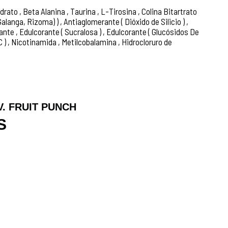
ato , Beta Alanina , Taurina , L-Tirosina , Colina Bitartrato
langa, Rizoma) ) , Antiaglomerante ( Dióxido de Silicio ) ,
ante , Edulcorante ( Sucralosa ) , Edulcorante ( Glucósidos De
 ) , Nicotinamida , Metilcobalamina , Hidrocloruro de
. FRUIT PUNCH
S