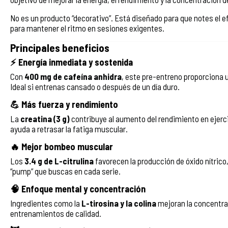
No es un producto “decorativo”. Está diseñado para que notes el 
para mantener el ritmo en sesiones exigentes.
Principales beneficios
⚡ Energía inmediata y sostenida
Con
400 mg de cafeína anhidra
, este pre-entreno proporciona u
Ideal si entrenas cansado o después de un día duro.
💪 Más fuerza y rendimiento
La
creatina (3 g)
contribuye al aumento del rendimiento en ejerci
ayuda a retrasar la fatiga muscular.
🔥 Mejor bombeo muscular
Los
3.4 g de L-citrulina
favorecen la producción de óxido nítrico
“pump” que buscas en cada serie.
🧠 Enfoque mental y concentración
Ingredientes como la
L-tirosina y la colina
mejoran la concentra
entrenamientos de calidad.