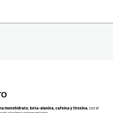
TO
ina monohidrato, beta-alanina, cafeína y tirosina
, con el
desde el primer entrenamiento.