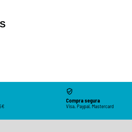
OS
Compra segura
95€
Visa, Paypal, Mastercard