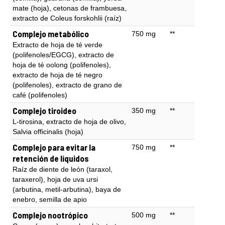
mate (hoja), cetonas de frambuesa,
extracto de Coleus forskohlii (raíz)
Complejo metabólico
750 mg
**
Extracto de hoja de té verde
(polifenoles/EGCG), extracto de
hoja de té oolong (polifenoles),
extracto de hoja de té negro
(polifenoles), extracto de grano de
café (polifenoles)
Complejo tiroideo
350 mg
**
L-tirosina, extracto de hoja de olivo,
Salvia officinalis (hoja)
Complejo para evitar la
750 mg
**
retención de líquidos
Raíz de diente de león (taraxol,
taraxerol), hoja de uva ursi
(arbutina, metil-arbutina), baya de
enebro, semilla de apio
Complejo nootrópico
500 mg
**