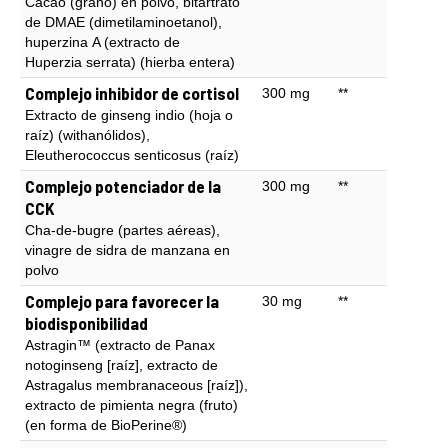
Cacao (grano) en polvo, bitartrato
de DMAE (dimetilaminoetanol),
huperzina A (extracto de
Huperzia serrata) (hierba entera)
Complejo inhibidor de cortisol
300 mg
**
Extracto de ginseng indio (hoja o
raíz) (withanólidos),
Eleutherococcus senticosus (raíz)
Complejo potenciador de la
300 mg
**
CCK
Cha-de-bugre (partes aéreas),
vinagre de sidra de manzana en
polvo
Complejo para favorecer la
30 mg
**
biodisponibilidad
Astragin™ (extracto de Panax
notoginseng [raíz], extracto de
Astragalus membranaceous [raíz]),
extracto de pimienta negra (fruto)
(en forma de BioPerine®)