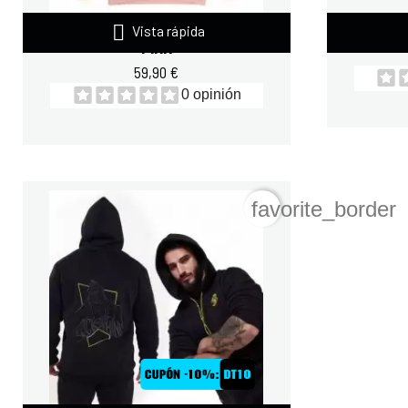

SUDADERA SPOOKY NUTRITION
SUDAD
Vista rápida
PINK
59,90 €
0 opinión
favorite_border