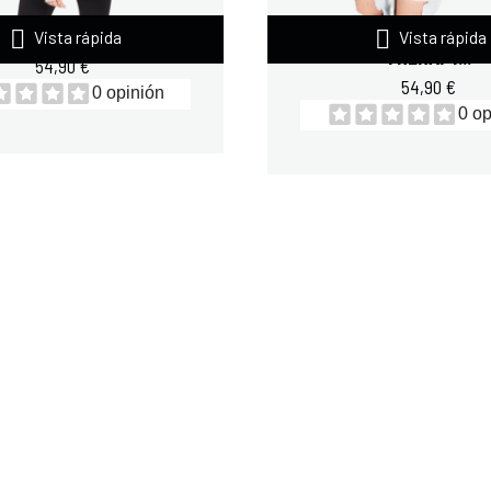


ERA REPREP. GRIS XL
QUAMTRAX SUDAD
Vista rápida
Vista rápida
THERAPY...
54,90 €
54,90 €
0 opinión
0 op