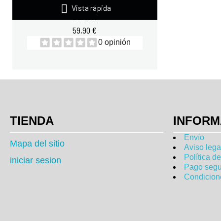

ZOOMAD SUDADERA LABS
Vista rápida
BLACK
59,90 €
0 opinión
TIENDA
INFORM
Envío
Mapa del sitio
Aviso lega
Política d
iniciar sesion
Pago segu
Condicion