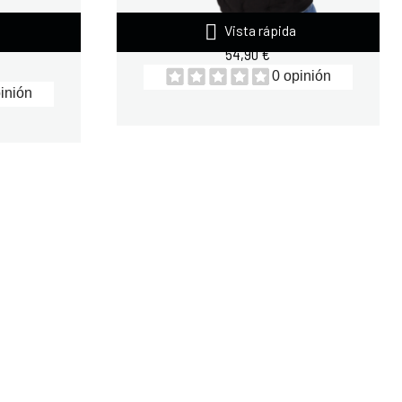

ERA
QUAMTRAX SUDADERA SORRY...
Vista rápida
54,90 €
0 opinión
inión