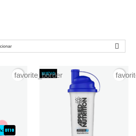

cionar
NUEVO
favorite_border
favori