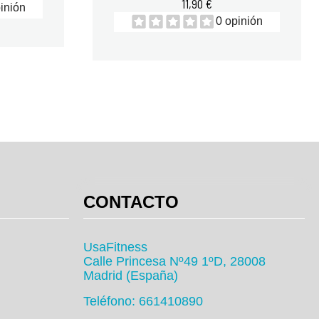
11,90 €
inión
0 opinión
CONTACTO
UsaFitness
Calle Princesa Nº49 1ºD, 28008
Madrid (España)
Teléfono: 661410890