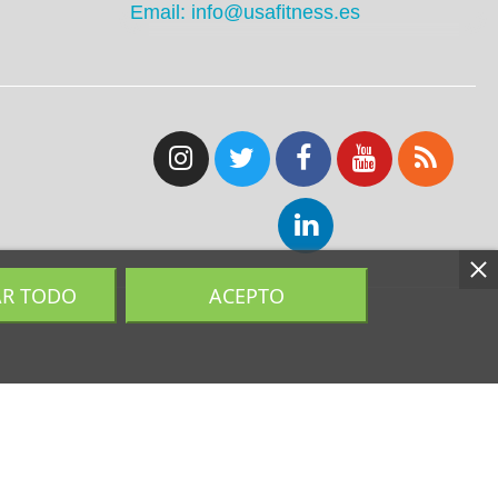
Email: info@usafitness.es
AR TODO
ACEPTO