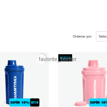
Ordenar por:
Selec
NUEVO
favorite_border