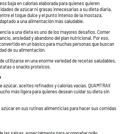
 baja en calorías elaborada para quienes quieren
idades de azúcar ni grasas innecesarias a su dieta diaria.
ntre el toque dulce y el punto intenso de la mostaza,
 adaptado a una alimentación más saludable.
erencia a una dieta es uno de los mayores desafíos. Comer
cio, ansiedad y abandono del plan nutricional. Por eso,
vertido en un básico para muchas personas que buscan
dad de su alimentación.
de utilizarse en una enorme variedad de recetas saludables,
tatas o snacks proteicos.
e
e azúcar, aceites refinados y calorías vacías. QUAMTRAX
ho más ligera para quienes desean cuidar su dieta sin
n azúcar en sus rutinas alimenticias para hacer sus comidas
de las salsas, especialmente para acompañar pollo,