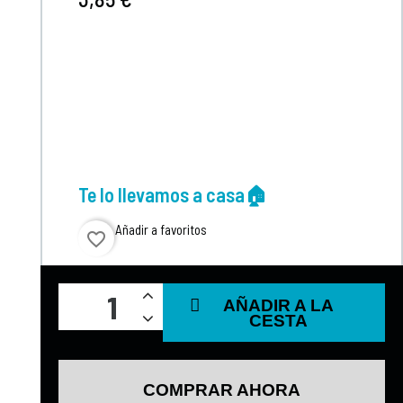
Te lo llevamos a casa🏠
Añadir a favoritos
favorite_border
AÑADIR A LA
CESTA
COMPRAR AHORA