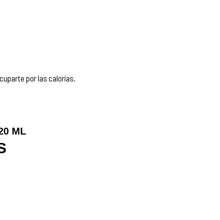
cuparte por las calorías.
20 ML
S