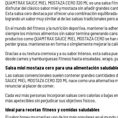
QUAMTRAX SAUCE MIEL MOSTAZA CERO 320 ML es una salsa fitness
disfrutar del clásico sabor miel y mostaza sin añadir grandes cant
Esta salsa cero destaca por ofrecer una combinación equilibrada e
logrando un sabor muy similar al de las salsas tradicionales pero
En el mundo del fitness y la nutrición deportiva, mantener la adh
siempre los mismos alimentos sin sabor termina generando cansan
productos como QUAMTRAX SAUCE MIEL MOSTAZA CERO se han con
perder grasa, mantenerse en forma o simplemente mejorar la cali
Gracias a su textura cremosa y a su sabor intenso, esta salsa pue
desde carnes y hamburguesas fitness hasta ensaladas, wraps, pa
Salsa miel mostaza cero para una alimentación saludabl
Las salsas convencionales suelen contener grandes cantidades d
SAUCE MIEL MOSTAZA CERO 320 ML nace como una alternativa muc
renunciar al placer de comer.
Cada vez más personas incorporan salsas cero calorías o bajas e
más apetecibles sin perjudicar sus objetivos físicos.
Ideal para recetas fitness y comidas saludables
El sabor honey mustard es uno de los más populares en el mundo 