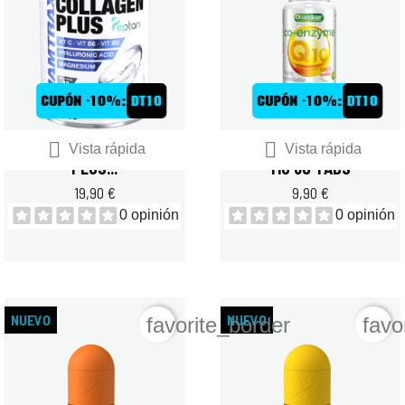


QUAMTRAX COLLAGEN
QUAMTRAX CO Q-10 30
Vista rápida
Vista rápida
PLUS...
MG 60 TABS
19,90 €
9,90 €
0 opinión
0 opinión
NUEVO
NUEVO
favorite_border
favo