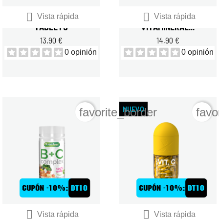


QUAMTRAX CHROMIUM 120
QUAMTRAX
Vista rápida
Vista rápida
TABLETS
VITAMINERAL...
13,90 €
14,90 €
0 opinión
0 opinión
NUEVO
favorite_border
favo


QUAMTRAX B + C
QUAMTRAX VIT. C 90 CAP
Vista rápida
Vista rápida