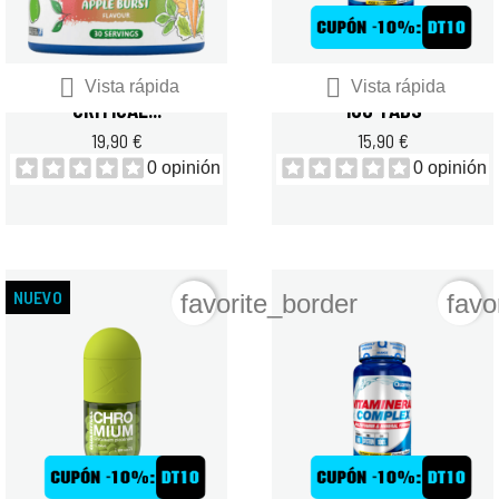


APPLIED NUTRITION
QUAMTRAX SUPER C 1000
Vista rápida
Vista rápida
CRITICAL...
100 TABS
19,90 €
15,90 €
0 opinión
0 opinión
NUEVO
favorite_border
favo