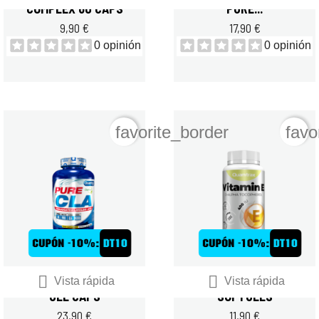
COMPLEX 60 CAPS
PURE...
9,90 €
17,90 €
0 opinión
0 opinión
favorite_border
favo


QUAMTRAX PURE CLA 180
QUAMTRAX VITAMIN E 60
Vista rápida
Vista rápida
GEL CAPS
SOFTGELS
23,90 €
11,90 €