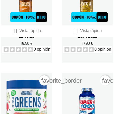


QUAMTRAX GLUCOSAMINE
QUAMTRAX VITAMIN E 90
Vista rápida
Vista rápida
90 TABS
SOFTGELS
18,50 €
17,90 €
0 opinión
0 opinión
favorite_border
favo