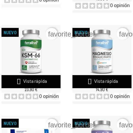
0 opinión
NUEVO
NUEVO
favorite_border
favo


Vista rápida
Vista rápida
FERALIVE ASHWAGANDHA...
FERALIVE MAGNESIO...
23,90 €
14,90 €
0 opinión
0 opinión
NUEVO
NUEVO
favorite_border
favo