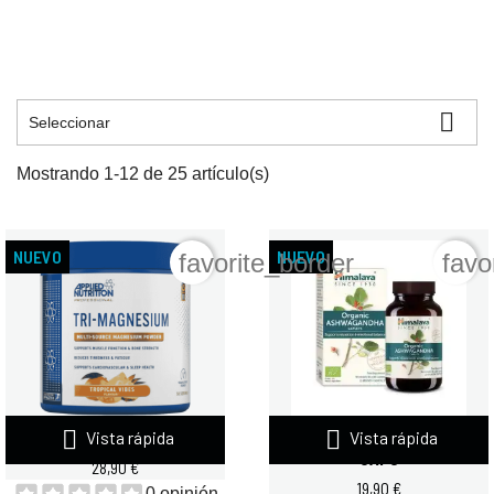

Seleccionar
Mostrando 1-12 de 25 artículo(s)
NUEVO
NUEVO
favorite_border
favo


Vista rápida
Vista rápida
APPLIED NUTRITIUM...
HIMALAYA ASHWAGANDHA 60
CAPS
28,90 €
19,90 €
0 opinión