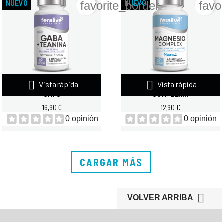
NUEVO
NUEVO
favorite_border
favo


Vista rápida
Vista rápida
FERALIVE GABA+TEANINA 60
FERALIVE MAGNESIO
CAPS
COMPLEX...
16,90 €
12,90 €
0 opinión
0 opinión
CARGAR MÁS

VOLVER ARRIBA