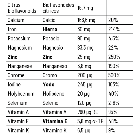
Citrus
Bioflavonoides
16,7 mg
bioflavonoids
cítricos
Calcium
Calcio
166,6 mg
20%
Iron
Hierro
30 mg
214%
Potassium
Potasio
90 mg
4,5%
Magnesium
Magnesio
83,3 mg
22%
Zinc
Zinc
25 mg
250%
Manganese
Manganeso
3,8 mg
190%
Chrome
Cromo
200 μg
500%
Iodine
Yodo
245 μg
163%
Molybdenum
Molibdeno
20 μg
40%
Selenium
Selenio
120 μg
218%
Vitamin A
Vitamina A
760 µg RE
95%
Vitamin E
Vitamina E
5,8 mg α-TE
48%
Vitamin K
Vitamina K
6,5 μg
9%