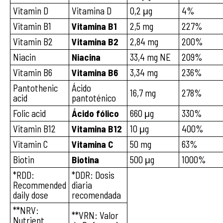
Vitamin D
Vitamina D
0,2 μg
4%
Vitamin B1
Vitamina B1
2,5 mg
227%
Vitamin B2
Vitamina B2
2,84 mg
200%
Niacin
Niacina
33,4 mg NE
209%
Vitamin B6
Vitamina B6
3,34 mg
236%
Pantothenic
Ácido
16,7 mg
278%
acid
pantoténico
Folic acid
Ácido fólico
660 μg
330%
Vitamin B12
Vitamina B12
10 μg
400%
Vitamin C
Vitamina C
50 mg
63%
Biotin
Biotina
500 μg
1000%
*RDD:
*DDR: Dosis
Recommended
diaria
daily dose
recomendada
**NRV:
**VRN: Valor
Nutrient