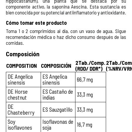
hippocastanum), una planta que se destaca por su
componente activo, la saponina Aescina. Esta sustancia es
bien conocida por su potencial antiinflamatorio y antioxidante.
Cómo tomar este producto
Toma 1 o 2 comprimidos al día, con un vaso de agua. Sigue
recomendación médica o haz dicho consumo después de las
comidas.
Composición
2Tab./Comp.
2Tab./Com
COMPOSITION
COMPOSICIÓN
(RDD/ DDR*)
(%NRV/VRN
DE Angelica
ES Angelica
66,7 mg
sinensis
sinensis
DE Horse
ES Castaño de
33,3 mg
chestnut
indias
DE
ES Sauzgatillo
33,3 mg
Chasteberry
Soy
Isoflavonas de
16,7 mg
isoflavones
soja