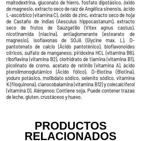
maltodextrina, gluconato de hierro, fosfato dipotásico, óxido
de magnesio, extracto seco de raíz de Angélica sinensis, ácido
L-ascórbico (vitamina C), óxido de zinc, extracto seco de hoja
de Castaño de indias (Aesculus hippocastanum), extracto
seco de frutos de Sauzgatillo (Vitex agnus castus),
nicotinamida (niacina), antiaglomerante (estearato de
magnesio), isoflavonas de SOJA (Glycine max. L), D-
pantotenato de calcio (Ácido pantoténico), bioflavonoides
cítricos, sulfato de manganeso, piridoxina HCL (vitamina B6),
riboflavina (vitamina B2), clorhidrato de tiamina (vitamina B1),
picolinato de cromo, acetato de retinilo (vitamina A), ácido
pteroilmonoglutámico (Ácido fólico), D-Biotina (Biotina),
yoduro potásico, molibdato sódico, selenito sódico, vitamina
K (filoquinona), cianocobalamina (vitamina B12) y colecalciferol
(vitamina D). Alérgenos: Contiene soja. Puede contener trazas
de leche, gluten, crustáceos y huevo.
PRODUCTOS
RELACIONADOS