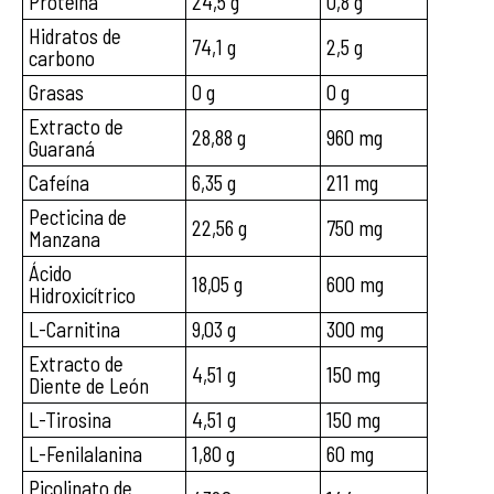
Proteína
24,5 g
0,8 g
Hidratos de
74,1 g
2,5 g
carbono
Grasas
0 g
0 g
Extracto de
28,88 g
960 mg
Guaraná
Cafeína
6,35 g
211 mg
Pecticina de
22,56 g
750 mg
Manzana
Ácido
18,05 g
600 mg
Hidroxicítrico
L-Carnitina
9,03 g
300 mg
Extracto de
4,51 g
150 mg
Diente de León
L-Tirosina
4,51 g
150 mg
L-Fenilalanina
1,80 g
60 mg
Picolinato de