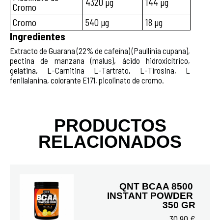
4320 µg
144 µg
Cromo
Cromo
540 µg
18 µg
Ingredientes
Extracto de Guarana (22% de cafeína) (Paullinia cupana),
pectina de manzana (malus), ácido hidroxicítrico,
gelatina, L-Carnitina L-Tartrato, L-Tirosina, L
fenilalanina, colorante E171, picolinato de cromo.
PRODUCTOS
RELACIONADOS
QNT BCAA 8500 
INSTANT POWDER 
350 GR
30,90 €