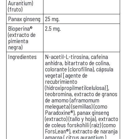
Aurantium)
(fruto)
Panax ginseng
25 mg.
Bioperina®
2.5 mg.
(extracto de
pimienta
negra)
Ingredientes
N-acetil-L-tirosina, cafeina
anhidra, bitartrato de colina,
colorante (clorofilina), cápsula
vegetal [agente de
recubrimiento
(hidroxipropilmetilcelulosa)],
teobromina, extracto de granos
de amomo (aframomum
melegueta) (semillas) (como
Paradoxine®), panax ginseng
(extracto) (tallo y hoja), extracto
de coleus forskohili (raíz) (como
ForsLean®), extracto de naranja
amarga ( citrus aurantium )