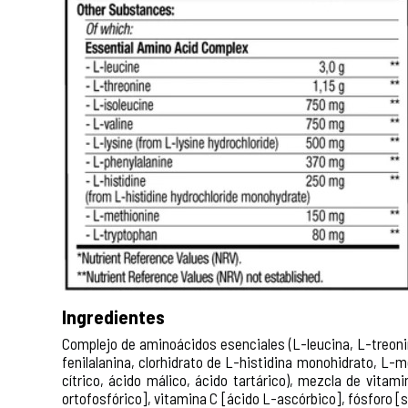
Ingredientes
Complejo de aminoácidos esenciales (L-leucina, L-treonina
fenilalanina, clorhidrato de L-histidina monohidrato, L-m
cítrico, ácido málico, ácido tartárico), mezcla de vitam
ortofosfórico], vitamina C [ácido L-ascórbico], fósforo [s