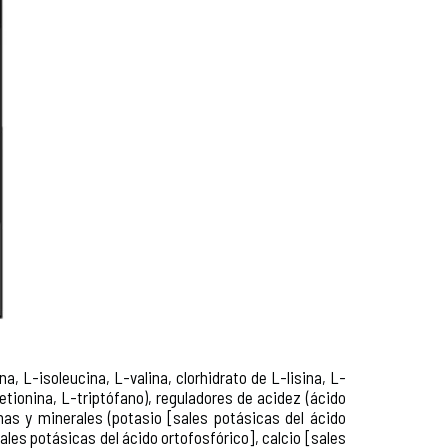
, L-isoleucina, L-valina, clorhidrato de L-lisina, L-
etionina, L-triptófano), reguladores de acidez (ácido
inas y minerales (potasio [sales potásicas del ácido
ales potásicas del ácido ortofosfórico], calcio [sales