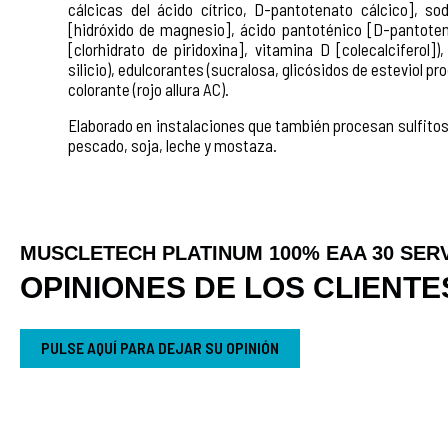
cálcicas del ácido cítrico, D-pantotenato cálcico], so
[hidróxido de magnesio], ácido pantoténico [D-pantoten
[clorhidrato de piridoxina], vitamina D [colecalciferol]
silicio), edulcorantes (sucralosa, glicósidos de esteviol 
colorante (rojo allura AC).
Elaborado en instalaciones que también procesan sulfitos
pescado, soja, leche y mostaza.
MUSCLETECH PLATINUM 100% EAA 30 SERV
OPINIONES DE LOS CLIENTE
PULSE AQUÍ PARA DEJAR SU OPINIÓN