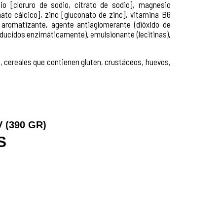
dio [cloruro de sodio, citrato de sodio], magnesio
ato cálcico], zinc [gluconato de zinc], vitamina B6
), aromatizante, agente antiaglomerante (dióxido de
producidos enzimáticamente), emulsionante (lecitinas),
, cereales que contienen gluten, crustáceos, huevos,
 (390 GR)
S