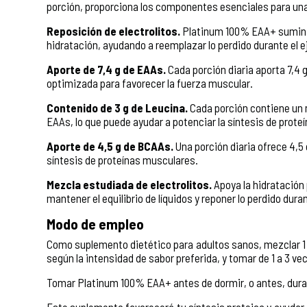
porción, proporciona los componentes esenciales para una
Reposición de electrolitos.
Platinum 100% EAA+ suminist
hidratación, ayudando a reemplazar lo perdido durante el ej
Aporte de 7,4 g de EAAs.
Cada porción diaria aporta 7,4
optimizada para favorecer la fuerza muscular.
Contenido de 3 g de Leucina.
Cada porción contiene un m
EAAs, lo que puede ayudar a potenciar la síntesis de proteí
Aporte de 4,5 g de BCAAs.
Una porción diaria ofrece 4,5
síntesis de proteínas musculares.
Mezcla estudiada de electrolitos.
Apoya la hidratación 
mantener el equilibrio de líquidos y reponer lo perdido duran
Modo de empleo
Como suplemento dietético para adultos sanos, mezclar 1 
según la intensidad de sabor preferida, y tomar de 1 a 3 vec
Tomar Platinum 100% EAA+ antes de dormir, o antes, duran
Este suplemento favorecerá tu síntesis proteica y ayudar 