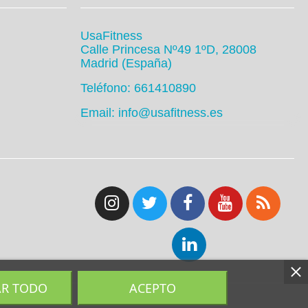
UsaFitness
Calle Princesa Nº49 1ºD, 28008
Madrid (España)
Teléfono: 661410890
Email: info@usafitness.es
AR TODO
ACEPTO