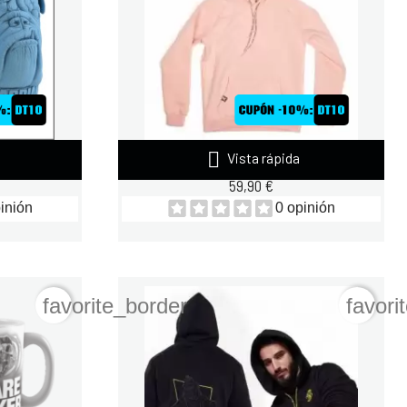

Vista rápida
EEZE...
SUDADERA SPOOKY NUTRITION PINK
59,90 €
inión
0 opinión
favorite_border
favori