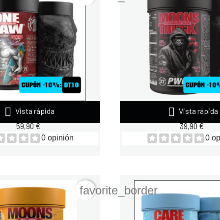


Vista rápida
Vista rápida
ONE RAW KREALKALYN...
ZOOMAD MOONSTRUCK II
59,90 €
39,90 €
0 opinión
0 op
favorite_border