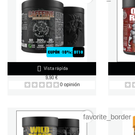

Vista rápida
ZOOMAD CAFFEINE 60 CAPS 100 MG
ZOOMAD 
9,90 €
0 opinión
favorite_border