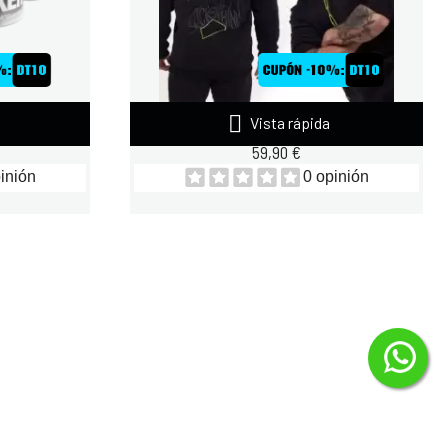

Vista rápida
TAKER
ZOOMAD SUDADERA LABS BLACK
59,90 €
inión
0 opinión