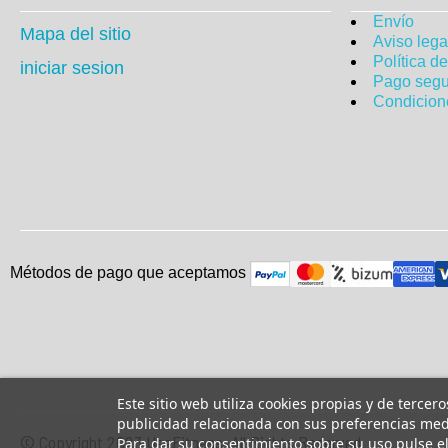
Envío
Mapa del sitio
Aviso lega
Política d
iniciar sesion
Pago segu
Condicion
Métodos de pago que aceptam
o
s
Este sitio web utiliza cookies propias y de tercer
publicidad relacionada con sus preferencias medi
© Copyright 2023 UsaFitness. All Rights Reserved.
Para dar su consentimiento sobre su uso pulse e