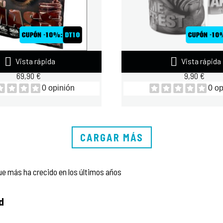


Vista rápida
Vista rápida
OOMASS 12LB EXTREME...
ZOOMAD TAZA CARE
69,90 €
9,90 €
0 opinión
0 op
CARGAR MÁS
e más ha crecido en los últimos años
d