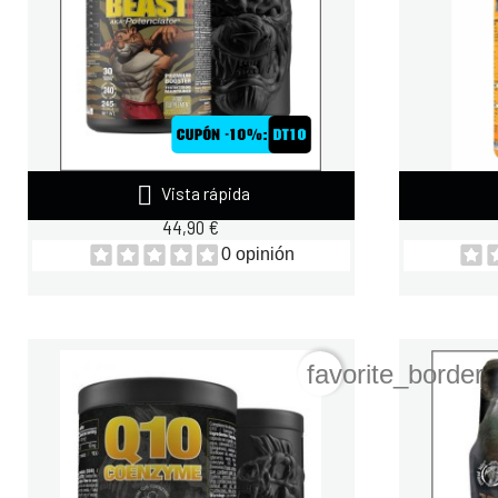

Vista rápida
ZOOMAD WILD BEAST 240 TABLETAS
ZOOMAD 
44,90 €
0 opinión
favorite_border