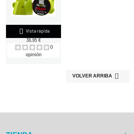

Vista rápida
SPOOKY MAP 420 GR
36,95 €
0
opinión

VOLVER ARRIBA