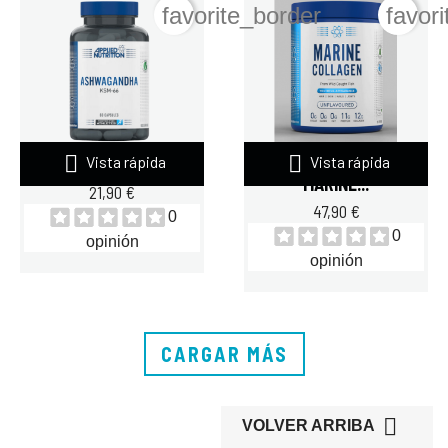
favorite_border
favor


Vista rápida
Vista rápida
APPLIED NUTRITION...
APPLIED NUTRITION
MARINE...
21,90 €
47,90 €
0
0
opinión
opinión
CARGAR MÁS

VOLVER ARRIBA