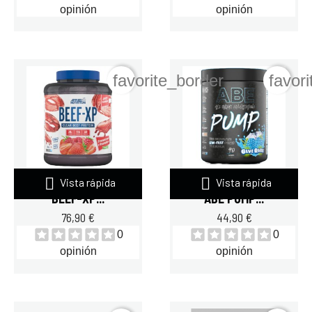
opinión
opinión
favorite_border
favor


Vista rápida
Vista rápida
APPLIED NUTRITION
APPLIED NUTRITION
BEEF-XP...
ABE PUMP...
76,90 €
44,90 €
0
0
opinión
opinión