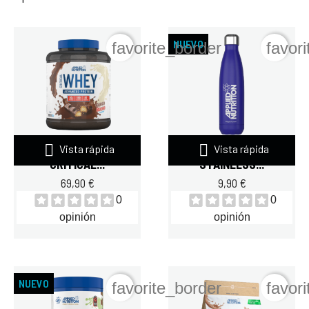
NUEVO
favorite_border
favor


Vista rápida
Vista rápida
APPLIED NUTRITION
APPLIED NUTRITION
CRITICAL...
STAINLESS...
69,90 €
9,90 €
0
0
opinión
opinión
NUEVO
favorite_border
favor