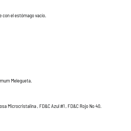
e con el estómago vacío.
momum Melegueta.
ulosa Microcristalina , FD&C Azul #1 , FD&C Rojo No 40.