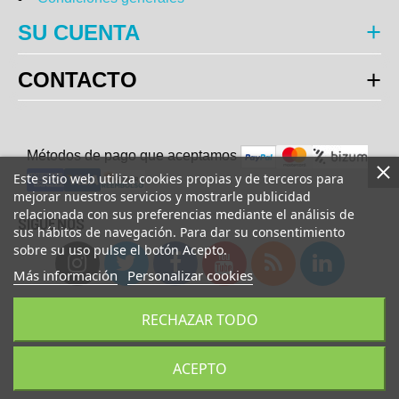
SU CUENTA
CONTACTO
Métodos de pago que aceptam
o
s
Este sitio web utiliza cookies propias y de terceros para
mejorar nuestros servicios y mostrarle publicidad
relacionada con sus preferencias mediante el análisis de
SÍGUENOS
sus hábitos de navegación. Para dar su consentimiento
sobre su uso pulse el botón Acepto.
Más información
Personalizar cookies
RECHAZAR TODO
© Copyright 2023 UsaFitness. All Rights Reserved.
ACEPTO