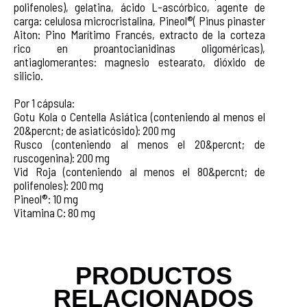
polifenoles), gelatina, ácido L-ascórbico, agente de
carga: celulosa microcristalina, Pineol®( Pinus pinaster
Aiton: Pino Marítimo Francés, extracto de la corteza
rico en proantocianidinas oligoméricas),
antiaglomerantes: magnesio estearato, dióxido de
silicio.
Por 1 cápsula:
Gotu Kola o Centella Asiática (conteniendo al menos el
20&percnt; de asiaticósido): 200 mg
Rusco (conteniendo al menos el 20&percnt; de
ruscogenina): 200 mg
Vid Roja (conteniendo al menos el 80&percnt; de
polifenoles): 200 mg
Pineol®: 10 mg
Vitamina C: 80 mg
PRODUCTOS
RELACIONADOS