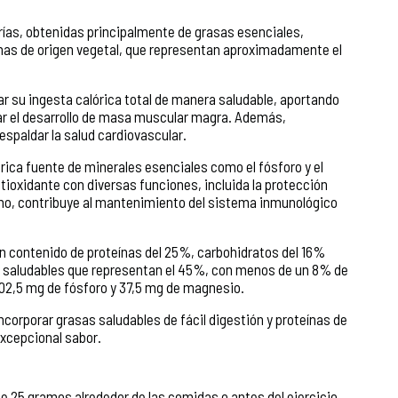
ías, obtenidas principalmente de grasas esenciales,
as de origen vegetal, que representan aproximadamente el
 su ingesta calórica total de manera saludable, aportando
tar el desarrollo de masa muscular magra. Además,
spaldar la salud cardiovascular.
rica fuente de minerales esenciales como el fósforo y el
ioxidante con diversas funciones, incluida la protección
ismo, contribuye al mantenimiento del sistema inmunológico
un contenido de proteínas del 25%, carbohidratos del 16%
s saludables que representan el 45%, con menos de un 8% de
02,5 mg de fósforo y 37,5 mg de magnesio.
corporar grasas saludables de fácil digestión y proteínas de
 excepcional sabor.
25 gramos alrededor de las comidas o antes del ejercicio