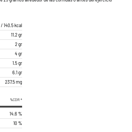
 / 140.5 kcal
11.2 gr
2 gr
4 gr
1.5 gr
6.1 gr
237.5 mg
%CDR *
14.6 %
10 %