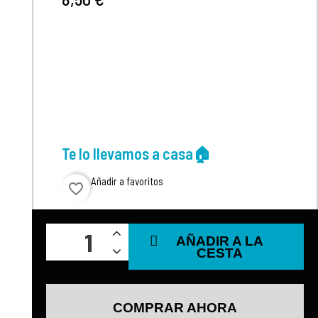
Te lo llevamos a casa🏠
Añadir a favoritos
favorite_border
AÑADIR A LA
CESTA
COMPRAR AHORA