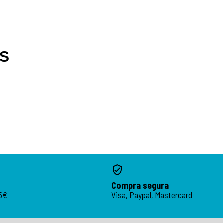
OS
Compra segura
95€
Visa, Paypal, Mastercard