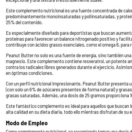
Este complemento nutricional es una fuente concentrada de calor
predominantemente monoinsaturadas y poliinsaturadas, y proteín
25% del contenido.
Es especialmente diseñado para deportistas que buscan aumentar
proteínas para favorecer un balance nitrogenado positivo y facili
contribuye con ácidos grasos esenciales, como el omega 6, para re
Peanut Butter no solo es una fuente de energía, sino también una 
magnesio. Este complemento contiene resveratrol, un potente ant
contra los radicales libres generados durante el ejercicio. Asim
en óptimas condiciones.
Con un perfil nutricional impresionante, Peanut Butter presenta 
(con solo un 6% de azúcares presentes de forma natural) y grasa
grasas saturadas. Además, una dosis de 25 gramos proporciona 1
Este fantástico complemento es ideal para aquellos que buscan in
alta calidad en su dieta diaria, todo ello mientras disfrutan de su
Modo de Empleo
Como complemento nutricional, se recomienda tomar una dosis de 