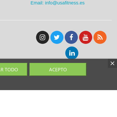
Email: info@usafitness.es
AR TODO
ACEPTO