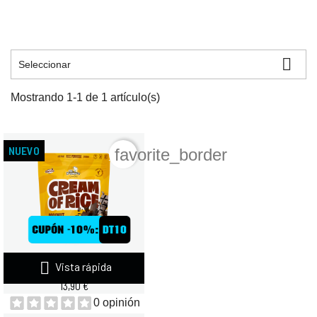

Seleccionar
Mostrando 1-1 de 1 artículo(s)
NUEVO
favorite_border

Vista rápida
AMIX CREAM OF RICE SACO...
13,90 €
0 opinión