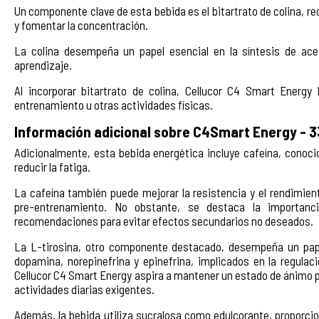
Un componente clave de esta bebida es el bitartrato de colina, re
y fomentar la concentración.
La colina desempeña un papel esencial en la síntesis de acet
aprendizaje.
Al incorporar bitartrato de colina, Cellucor C4 Smart Energy
entrenamiento u otras actividades físicas.
Información adicional sobre C4Smart Energy - 3
Adicionalmente, esta bebida energética incluye cafeína, conoci
reducir la fatiga.
La cafeína también puede mejorar la resistencia y el rendimien
pre-entrenamiento. No obstante, se destaca la importan
recomendaciones para evitar efectos secundarios no deseados.
La L-tirosina, otro componente destacado, desempeña un pape
dopamina, norepinefrina y epinefrina, implicados en la regulaci
Cellucor C4 Smart Energy aspira a mantener un estado de ánimo po
actividades diarias exigentes.
Además, la bebida utiliza sucralosa como edulcorante, proporcion