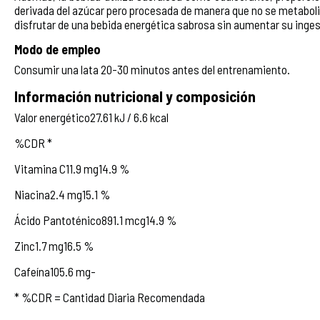
derivada del azúcar pero procesada de manera que no se metaboliz
disfrutar de una bebida energética sabrosa sin aumentar su inges
Modo de empleo
Consumir una lata 20-30 minutos antes del entrenamiento.
Información nutricional y composición
Valor energético27.61 kJ / 6.6 kcal
%CDR *
Vitamina C11.9 mg14.9 %
Niacina2.4 mg15.1 %
Ácido Pantoténico891.1 mcg14.9 %
Zinc1.7 mg16.5 %
Cafeína105.6 mg-
* %CDR = Cantidad Diaria Recomendada