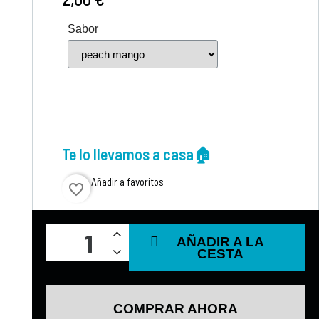
Sabor
Te lo llevamos a casa🏠
Añadir a favoritos
favorite_border
AÑADIR A LA
CESTA
COMPRAR AHORA