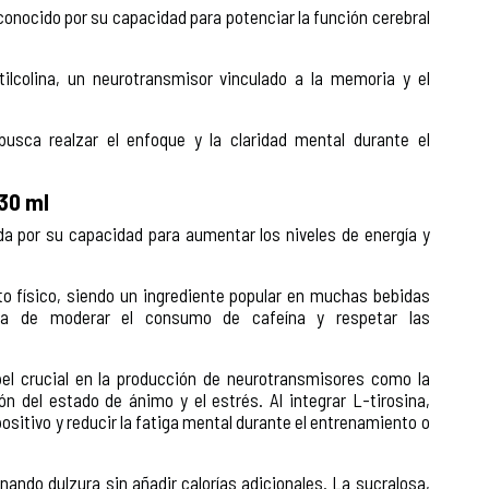
conocido por su capacidad para potenciar la función cerebral
ilcolina, un neurotransmisor vinculado a la memoria y el
 busca realzar el enfoque y la claridad mental durante el
30 ml
da por su capacidad para aumentar los niveles de energía y
to físico, siendo un ingrediente popular en muchas bebidas
cia de moderar el consumo de cafeína y respetar las
l crucial en la producción de neurotransmisores como la
ón del estado de ánimo y el estrés. Al integrar L-tirosina,
sitivo y reducir la fatiga mental durante el entrenamiento o
ando dulzura sin añadir calorías adicionales. La sucralosa,