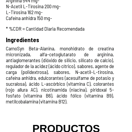
Arginina 544 mg-
N-Acetil L-Tirosina 200 mg-
L-Tirosina 162 mg-
Cafeína anhidra 150 mg-
* %CDR = Cantidad Diaria Recomendada
Ingredientes
CarnoSyn Beta-Alanina, monohidrato de creatina
micronizada, alfa-cetoglutarato de arginina,
antiaglomerantes (dióxido de silicio, silicato de calcio),
regulador de la acidez (ácido cítrico), sabores, agente de
carga (polidextrosa), sabores, N-acetil-L-tirosina,
cafeína anhidra, edulcorantes (acesulfame de potasio y
sucralosa), ácido L-ascórbico (vitamina C), colorantes
(rojo allura AC), nicotinamida (niacina), piridoxal 5-
fosfato (vitamina B6), ácido fólico (vitamina B9),
metilcobalamina (vitamina B12).
PRODUCTOS