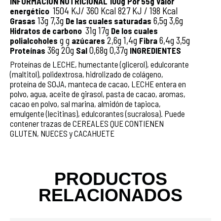
INFORMACIÓN NUTRICIONAL 100g
Por 55g
Valor
1504 KJ/ 360 Kcal 827 KJ / 198 Kcal
energético
13g 7,3g
6,5g 3,6g
Grasas
De las cuales
saturadas
31g 17g
Hidratos de carbono
De los cuales
g g
2,6g 1,4g
6,4g 3,5g
polialcoholes
azúcares
Fibra
36g 20g
0,68g 0,37g
Proteínas
Sal
INGREDIENTES
Proteínas de LECHE, humectante (glicerol), edulcorante
(maltitol), polidextrosa, hidrolizado de colágeno,
proteína de SOJA, manteca de cacao, LECHE entera en
polvo, agua, aceite de girasol, pasta de cacao, aromas,
cacao en polvo, sal marina, almidón de tapioca,
emulgente (lecitinas), edulcorantes (sucralosa). Puede
contener trazas de CEREALES QUE CONTIENEN
GLUTEN, NUECES y CACAHUETE
PRODUCTOS
RELACIONADOS