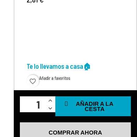
Te lo llevamos a casa🏠
Añadir a favoritos
favorite_border
AÑADIR A LA
CESTA
COMPRAR AHORA