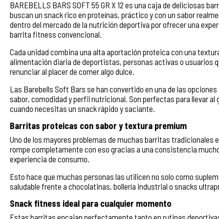
BAREBELLS BARS SOFT 55 GR X 12 es una caja de deliciosas barri
buscan un snack rico en proteínas, práctico y con un sabor realm
dentro del mercado de la nutrición deportiva por ofrecer una exp
barrita fitness convencional.
Cada unidad combina una alta aportación proteica con una textur
alimentación diaria de deportistas, personas activas o usuarios 
renunciar al placer de comer algo dulce.
Las Barebells Soft Bars se han convertido en una de las opciones f
sabor, comodidad y perfil nutricional. Son perfectas para llevar al
cuando necesitas un snack rápido y saciante.
Barritas proteicas con sabor y textura premium
Uno de los mayores problemas de muchas barritas tradicionales 
rompe completamente con eso gracias a una consistencia mucho
experiencia de consumo.
Esto hace que muchas personas las utilicen no solo como suplem
saludable frente a chocolatinas, bollería industrial o snacks ultra
Snack fitness ideal para cualquier momento
Estas barritas encajan perfectamente tanto en rutinas deportivas