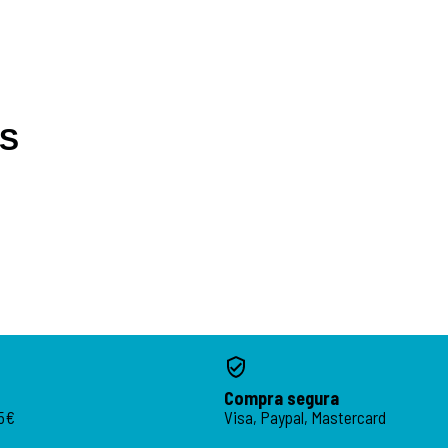
OS
Compra segura
95€
Visa, Paypal, Mastercard