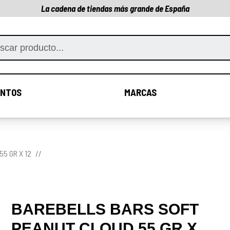
La cadena de tiendas más grande de España
NTOS
MARCAS
COMPLEMENTOS
MARCAS
5 GR X 12
BAREBELLS BARS SOFT
PEANUT CLOUD 55 GR X