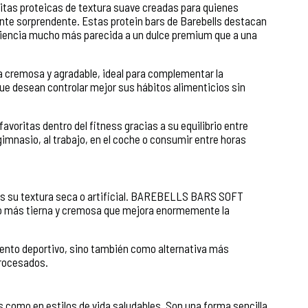
tas proteicas de textura suave creadas para quienes
ente sorprendente. Estas protein bars de Barebells destacan
eriencia mucho más parecida a un dulce premium que a una
a cremosa y agradable, ideal para complementar la
que desean controlar mejor sus hábitos alimenticios sin
avoritas dentro del fitness gracias a su equilibrio entre
 gimnasio, al trabajo, en el coche o consumir entre horas
es su textura seca o artificial. BAREBELLS BARS SOFT
 más tierna y cremosa que mejora enormemente la
ento deportivo, sino también como alternativa más
procesados.
 como en estilos de vida saludables. Son una forma sencilla