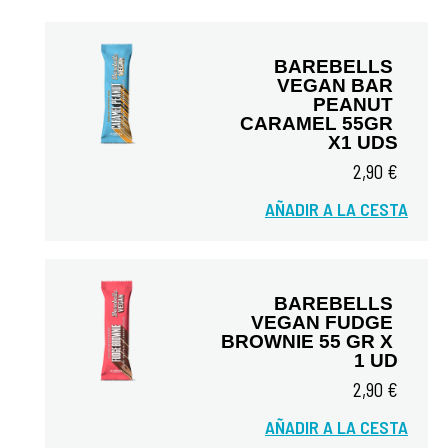
BAREBELLS 
VEGAN BAR 
PEANUT 
CARAMEL 55GR 
X1 UDS
Vista rápida
2,90 €
AÑADIR A LA CESTA
BAREBELLS 
VEGAN FUDGE 
BROWNIE 55 GR X 
1 UD
2,90 €
Vista rápida
AÑADIR A LA CESTA