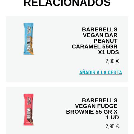
RELACIONADOS
BAREBELLS 
VEGAN BAR 
PEANUT 
CARAMEL 55GR 
X1 UDS
2,90 €
Vista rápida
AÑADIR A LA CESTA
BAREBELLS 
VEGAN FUDGE 
BROWNIE 55 GR X 
1 UD
2,90 €
Vista rápida