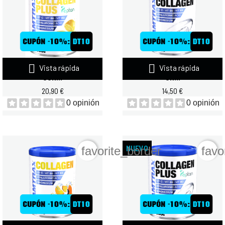


Vista rápida
Vista rápida
QUAMTRAX COLLAGEN PLUS
QUAMTRAX COLLAGEN 300
CON...
GR...
20,90 €
14,50 €
0 opinión
0 opinión
NUEVO
favorite_border
favo