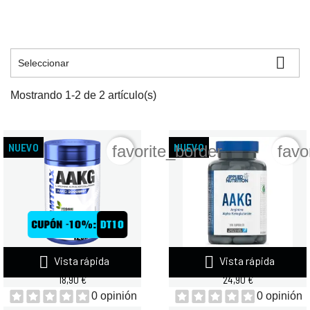

Seleccionar
Mostrando 1-2 de 2 artículo(s)
NUEVO
NUEVO
favorite_border
favo


Vista rápida
Vista rápida
QUAMTRAX AAKG 120 VEGGIE...
APPLIED NUTRITION AAKG...
18,90 €
24,90 €
0 opinión
0 opinión