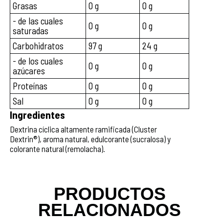
Grasas
0 g
0 g
- de las cuales
0 g
0 g
saturadas
Carbohidratos
97 g
24 g
- de los cuales
0 g
0 g
azúcares
Proteínas
0 g
0 g
Sal
0 g
0 g
Ingredientes
Dextrina cíclica altamente ramificada (Cluster
Dextrin®), aroma natural, edulcorante (sucralosa) y
colorante natural (remolacha).
PRODUCTOS
RELACIONADOS