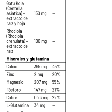
Gotu Kola
(Centella
asiatica) –
150 mg
—
extracto de
raíz y hoja
Rhodiola
(Rhodiola
crenulata) –
100 mg
—
extracto de
raíz
Minerales y glutamina
Calcio
365 mg
45%
Zinc
2 mg
20%
Magnesio
207 mg
55%
Fósforo
147 mg
21%
Cobre
0,23 mg
22%
L-Glutamina
34 mg
—