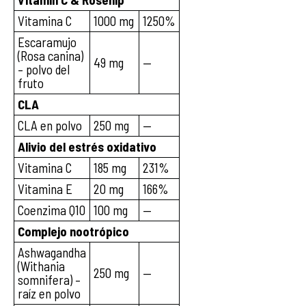
Vitamina C
1000 mg
1250%
Escaramujo
(Rosa canina)
49 mg
—
– polvo del
fruto
CLA
CLA en polvo
250 mg
—
Alivio del estrés oxidativo
Vitamina C
185 mg
231%
Vitamina E
20 mg
166%
Coenzima Q10
100 mg
—
Complejo nootrópico
Ashwagandha
(Withania
250 mg
—
somnifera) –
raíz en polvo