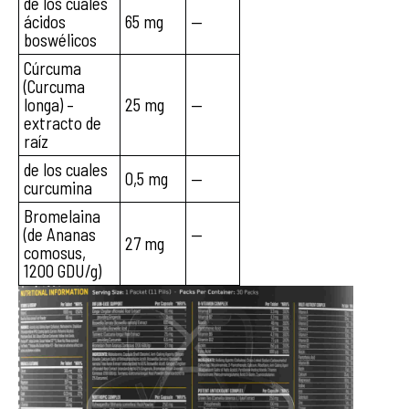
de los cuales
ácidos
65 mg
—
boswélicos
Cúrcuma
(Curcuma
longa) –
25 mg
—
extracto de
raíz
de los cuales
0,5 mg
—
curcumina
Bromelaina
(de Ananas
—
27 mg
comosus,
1200 GDU/g)