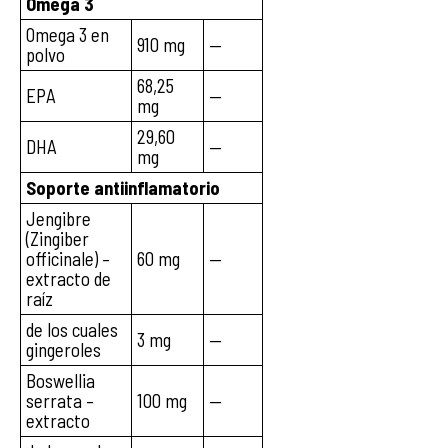
Omega 3
Omega 3 en
910 mg
—
polvo
68,25
EPA
—
mg
29,60
DHA
—
mg
Soporte antiinflamatorio
Jengibre
(Zingiber
officinale) –
60 mg
—
extracto de
raíz
de los cuales
3 mg
—
gingeroles
Boswellia
serrata –
100 mg
—
extracto