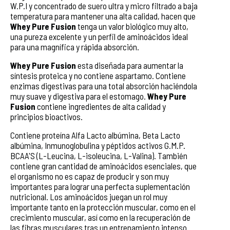
W.P.I y concentrado de suero ultra y micro filtrado a baja
temperatura para mantener una alta calidad, hacen que
Whey Pure Fusion
tenga un valor biológico muy alto,
una pureza excelente y un perfil de aminoácidos ideal
para una magnífica y rápida absorción.
Whey Pure Fusion
esta diseñada para aumentar la
síntesis proteica y no contiene aspartamo. Contiene
enzimas digestivas para una total absorción haciéndola
muy suave y digestiva para el estomago.
Whey Pure
Fusion
contiene ingredientes de alta calidad y
principios bioactivos.
Contiene proteína Alfa Lacto albúmina, Beta Lacto
albúmina, Inmunoglobulina y péptidos activos G.M.P.
BCAA'S (L-Leucina, L-isoleucina, L-Valina). También
contiene gran cantidad de aminoácidos esenciales, que
el organismo no es capaz de producir y son muy
importantes para lograr una perfecta suplementación
nutricional. Los aminoácidos juegan un rol muy
importante tanto en la protección muscular, como en el
crecimiento muscular, así como en la recuperación de
las fibras musculares tras un entrenamiento intenso.