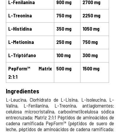
L-Fenilanina 
900 mg
2700 mg
L-Treonina
750 mg
2250 mg
L-Histidina
350 mg
1050 mg
L-Metionina
250 mg
750 mg
L-Triptófano
100 mg
300 mg
PepForm™ Matrix 
500 mg
1500 mg
2:1:1
Ingredientes
L-Leucina, Clorhidrato de L-Lisina, L-Isoleucina, L-
Valina, L-Fenilanina, L-Treonina, antiaglomentes:
celulosa microcristalina, carboximetilcelulosa sódica
entrecruzada; Matriz 2:1:1 Péptidos de aminoácidos de
cadena ramificada PepForm™ (péptidos de suero de
leche, péptidos de aminoácidos de cadena ramificada: