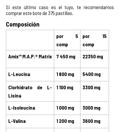
Si este último caso es el tuyo, te recomendamos
comprar este bote de 375 pastillas.
Composición
por 5 
por 15 
comp
comp
Amix™ M.A.P.® Matrix
7 450 mg
22350 mg
L-Leucina
1 800 mg
5400 mg
Clorhidrato de L-
1 100 mg
3300 mg
Lisina
L-Isoleucina
1 000 mg
3000 mg
L-Valina
1 200 mg
3600 mg