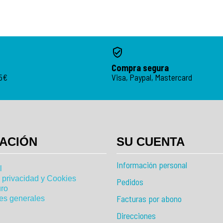
Compra segura
95€
Visa, Paypal, Mastercard
ACIÓN
SU CUENTA
Información personal
l
e privacidad y Cookies
Pedidos
ro
Facturas por abono
es generales
Direcciones