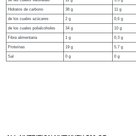
Hidratos de carbono
38 g
11 g
de los cuales azúcares
2 g
0,6 g
de los cuales polialcoholes
34 g
10 g
Fibra alimentaria
1 g
0,3 g
Proteínas
19 g
5,7 g
Sal
0 g
0 g