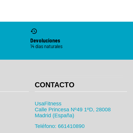
Devoluciones
14 días naturales
CONTACTO
UsaFitness
Calle Princesa Nº49 1ºD, 28008
Madrid (España)
Teléfono: 661410890