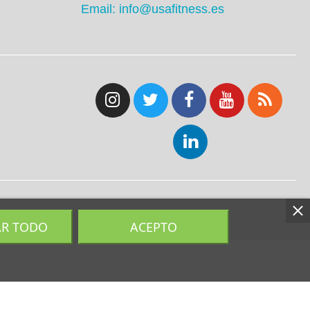
Email: info@usafitness.es
AR TODO
ACEPTO