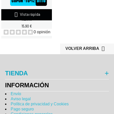

Vista rápida
QUAMTRAX SYNEPHRINE 60
NEW...
15,90 €
0 opinión

VOLVER ARRIBA
TIENDA
INFORMACIÓN
Envío
Aviso legal
Política de privacidad y Cookies
Pago seguro