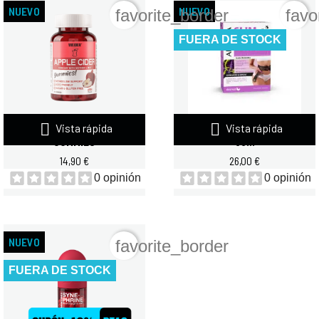
NUEVO
NUEVO
favorite_border
favo
FUERA DE STOCK


Vista rápida
Vista rápida
WEIDER APPLE CIDER 50
DIETMED ADELGASLIM SUPRA
GUMMIES
30...
14,90 €
26,00 €
0 opinión
0 opinión
NUEVO
favorite_border
FUERA DE STOCK