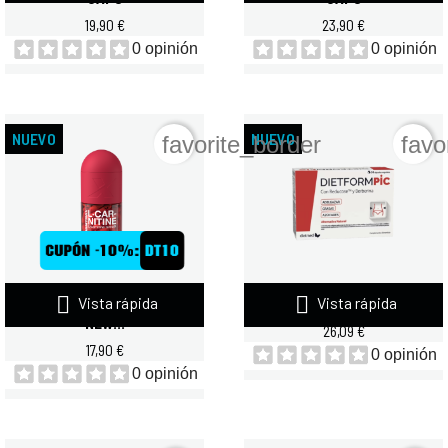
19,90 €
23,90 €
0 opinión
0 opinión
NUEVO
NUEVO
favorite_border
favo


Vista rápida
Vista rápida
QUAMTRAX L-CARNITINE 90
DIETMED DIETFORMPIC - 30...
NEW...
26,09 €
17,90 €
0 opinión
0 opinión