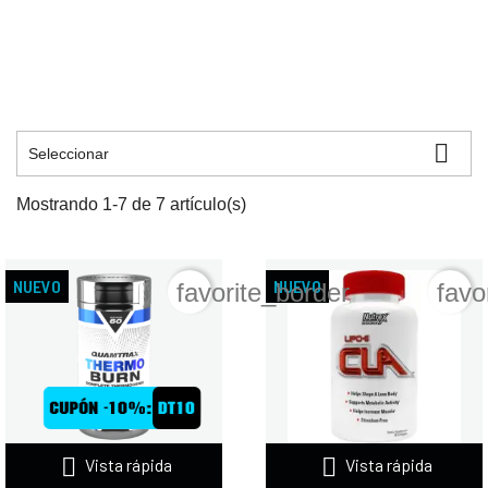

Seleccionar
Mostrando 1-7 de 7 artículo(s)
NUEVO
NUEVO
favorite_border
favo


Vista rápida
Vista rápida
QUAMTRAX THERMO BURN 120
NUTREX LIPO CLA 1000 90
CAPS
CAPS