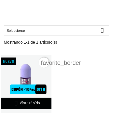

Seleccionar
Mostrando 1-1 de 1 artículo(s)
NUEVO
favorite_border

Vista rápida
QUAMTRAX KRILL OIL 90
SOFTGELS